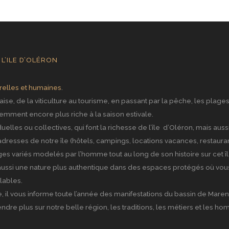
L’ILE D’OLÉRON
relles et humaines
.
ise, de la viticulture au tourisme, en passant par la pêche, les plages
demment encore plus riche à la saison estivale.
iduelles ou collectives, qui font la richesse de l’île d’Oléron, mais a
resses de notre île (hôtels, campings, locations vacances, restauran
 variés modelés par l’homme tout au long de son histoire sur cet île 
s aussi une nature plus authentique dans des espaces protégés où vou
lables.
il vous informe toute l’année des manifestations du bassin de Marenn
e plus sur notre belle région, les traditions, les métiers et les homm