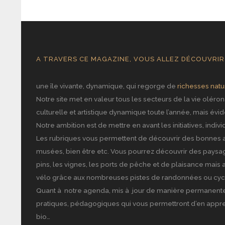
A TRAVERS CE MAGAZINE, VOUS ALLEZ DÉCOUVRIR 
une île vivante, dynamique, qui regorge de
richesses natu
Notre site met en valeur tous les secteurs de la vie olérona
culturelle et artistique dynamique toute l’année, mais évi
Notre ambition est de mettre en avant les initiatives, indiv
Les rubriques vous permettent de découvrir des bonnes ad
musées, bien être etc. Vous pourrez découvrir des paysages
pins, les vignes, les ports de pêche et de plaisance mai
vélo grâce aux nombreuses pistes de randonnées ou cyc
Quant à notre agenda, mis à jour de manière permanente, 
pratiques, pédagogiques qui vous permettront d’en apprendr
bio…