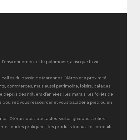
, l’environnement et le patrimoine, ainsi que la vie
ussi celles du bassin de Marennes Oléron et à proximité.
ts, commerces, mais aussi patrimoine, loisirs, balades,
depuis des milliers d’années : les marais, les forêts de
s pourrez vous ressourcer et vous balader à pied ou en
es-Oléron, des spectacles, visites guidées, ateliers
es qui les pratiquent, les produits locaux, les produits