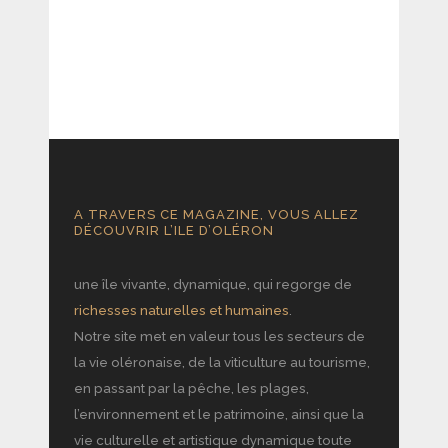
A TRAVERS CE MAGAZINE, VOUS ALLEZ
DÉCOUVRIR L’ILE D’OLÉRON
une île vivante, dynamique, qui regorge de
richesses naturelles et humaines
.
Notre site met en valeur tous les secteurs de
la vie oléronaise, de la viticulture au tourisme,
en passant par la pêche, les plages,
l’environnement et le patrimoine, ainsi que la
vie culturelle et artistique dynamique toute