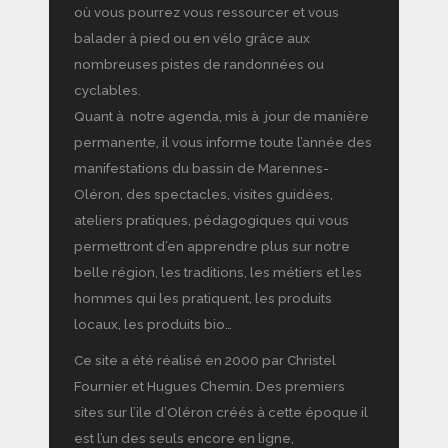
où vous pourrez vous ressourcer et vous
balader à pied ou en vélo grâce aux
nombreuses pistes de randonnées ou
cyclables.
Quant à notre agenda, mis à jour de manière
permanente, il vous informe toute l’année des
manifestations du bassin de Marennes-
Oléron, des spectacles, visites guidées,
ateliers pratiques, pédagogiques qui vous
permettront d’en apprendre plus sur notre
belle région, les traditions, les métiers et les
hommes qui les pratiquent, les produits
locaux, les produits bio…
Ce site a été réalisé en 2000 par Christel
Fournier et Hugues Chemin. Des premiers
sites sur l’ile d’Oléron créés à cette époque il
est l’un des seuls encore en ligne,