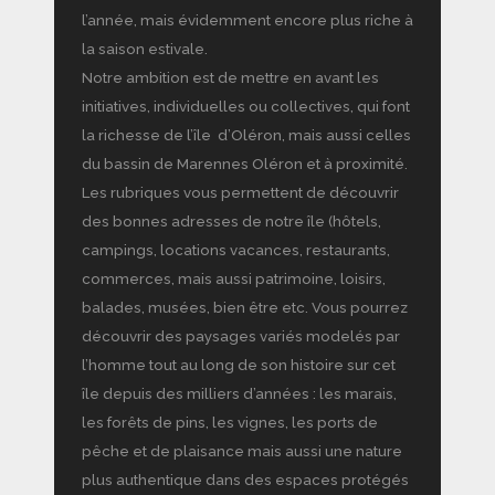
l’année, mais évidemment encore plus riche à
la saison estivale.
Notre ambition est de mettre en avant les
initiatives, individuelles ou collectives, qui font
la richesse de l’île d’Oléron, mais aussi celles
du bassin de Marennes Oléron et à proximité.
Les rubriques vous permettent de découvrir
des bonnes adresses de notre île (hôtels,
campings, locations vacances, restaurants,
commerces, mais aussi patrimoine, loisirs,
balades, musées, bien être etc. Vous pourrez
découvrir des paysages variés modelés par
l’homme tout au long de son histoire sur cet
île depuis des milliers d’années : les marais,
les forêts de pins, les vignes, les ports de
pêche et de plaisance mais aussi une nature
plus authentique dans des espaces protégés