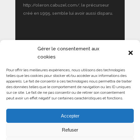
http://oleron.cabuzel.com/, le précurseur
créé en 1995, semble lui avoir aussi disparu.
Gérer le consentement aux
NOUS CONTACTER
cookies
OLERON MAG
Pour offrir les meilleures expériences, nous utilisons des technologies
telles que les cookies pour stocker et/ou accéder aux informations des
Magazine internet sur l’Ile d’Oléron
appareils. Le fait de consentir à ces technologies nous permettra de traiter
et le pays de Marennes Hiers-Brouage
des données telles que le comportement de navigation ou les ID uniques
130 chemin Auzo Berri
sur ce site. Le fait de ne pas consentir ou de retirer son consentement
64129 BEGUIOS
peut avoir un effet négatif sur certaines caractéristiques et fonctions.
Mentions obligatoires
COOKIES :
Accepter
Refuser
Ce site utilise Google Analytics à des fins d’analyse
d’audience.