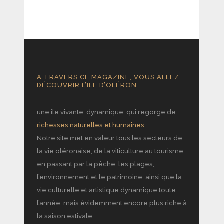
A TRAVERS CE MAGAZINE, VOUS ALLEZ
DÉCOUVRIR L’ILE D’OLÉRON
une île vivante, dynamique, qui regorge de
richesses naturelles et humaines
.
Notre site met en valeur tous les secteurs de
la vie oléronaise, de la viticulture au tourisme,
en passant par la pêche, les plages,
l’environnement et le patrimoine, ainsi que la
vie culturelle et artistique dynamique toute
l’année, mais évidemment encore plus riche à
la saison estivale.