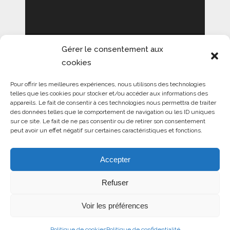
Gérer le consentement aux
NOUS CONTACTER
cookies
OLERON MAG
Pour offrir les meilleures expériences, nous utilisons des technologies
telles que les cookies pour stocker et/ou accéder aux informations des
Magazine internet sur l’Ile d’Oléron
appareils. Le fait de consentir à ces technologies nous permettra de traiter
et le pays de Marennes Hiers-Brouage
des données telles que le comportement de navigation ou les ID uniques
130 chemin Auzo Berri
sur ce site. Le fait de ne pas consentir ou de retirer son consentement
64129 BEGUIOS
peut avoir un effet négatif sur certaines caractéristiques et fonctions.
Mentions obligatoires
COOKIES :
Accepter
Refuser
Ce site utilise Google Analytics à des fins d’analyse
d’audience.
Voir les préférences
Vous pouvez maîtriser cet outil.
Consulter notre politique de confidentialité
En savoir + sur le site de la CNIL.
Politique de cookies
Politique de confidentialité