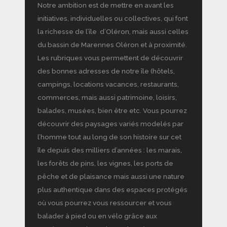
Notre ambition est de mettre en avant les
initiatives, individuelles ou collectives, qui font
la richesse de l’île d’Oléron, mais aussi celles
du bassin de Marennes Oléron et à proximité.
Les rubriques vous permettent de découvrir
des bonnes adresses de notre île (hôtels,
campings, locations vacances, restaurants,
commerces, mais aussi patrimoine, loisirs,
balades, musées, bien être etc. Vous pourrez
découvrir des paysages variés modelés par
l’homme tout au long de son histoire sur cet
île depuis des milliers d’années : les marais,
les forêts de pins, les vignes, les ports de
pêche et de plaisance mais aussi une nature
plus authentique dans des espaces protégés
où vous pourrez vous ressourcer et vous
balader à pied ou en vélo grâce aux