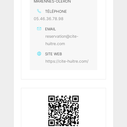
MARENNES-OLÉRON
TÉLÉPHONE
05.46.36.78.98
EMAIL
reservation@cite-
huitre.com
SITE WEB
https://cite-huitre.com/