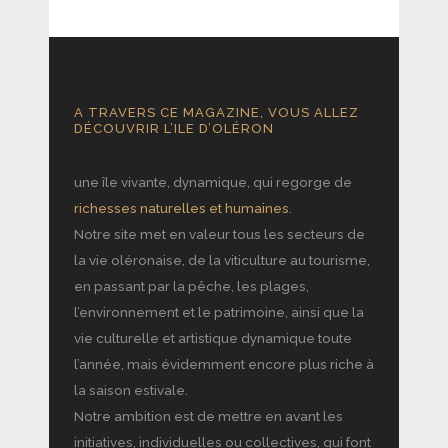
A TRAVERS CE MAGAZINE, VOUS ALLEZ
DÉCOUVRIR L’ILE D’OLÉRON
une île vivante, dynamique, qui regorge de
richesses naturelles et humaines
.
Notre site met en valeur tous les secteurs de
la vie oléronaise, de la viticulture au tourisme,
en passant par la pêche, les plages,
l’environnement et le patrimoine, ainsi que la
vie culturelle et artistique dynamique toute
l’année, mais évidemment encore plus riche à
la saison estivale.
Notre ambition est de mettre en avant les
initiatives, individuelles ou collectives, qui font