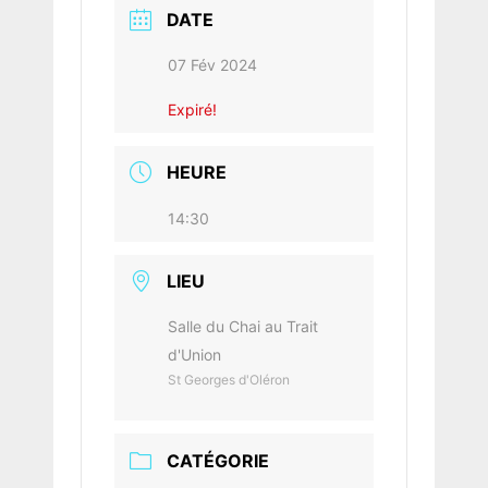
DATE
07 Fév 2024
Expiré!
HEURE
14:30
LIEU
Salle du Chai au Trait
d'Union
St Georges d'Oléron
CATÉGORIE