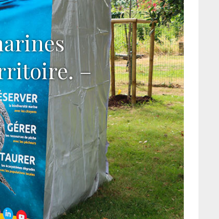
marines
rritoire. –