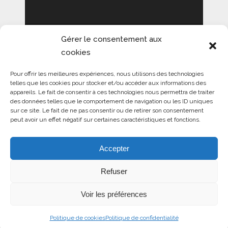
Gérer le consentement aux
NOUS CONTACTER
cookies
OLERON MAG
Pour offrir les meilleures expériences, nous utilisons des technologies
Magazine internet sur l’Ile d’Oléron
telles que les cookies pour stocker et/ou accéder aux informations des
appareils. Le fait de consentir à ces technologies nous permettra de traiter
et le pays de Marennes Hiers-Brouage
des données telles que le comportement de navigation ou les ID uniques
130 chemin Auzo Berri
sur ce site. Le fait de ne pas consentir ou de retirer son consentement
64129 BEGUIOS
peut avoir un effet négatif sur certaines caractéristiques et fonctions.
Mentions obligatoires
COOKIES :
Accepter
Refuser
Ce site utilise Google Analytics à des fins d’analyse
d’audience.
Voir les préférences
Vous pouvez maîtriser cet outil.
Consulter notre politique de confidentialité
En savoir + sur le site de la CNIL.
Politique de cookies
Politique de confidentialité